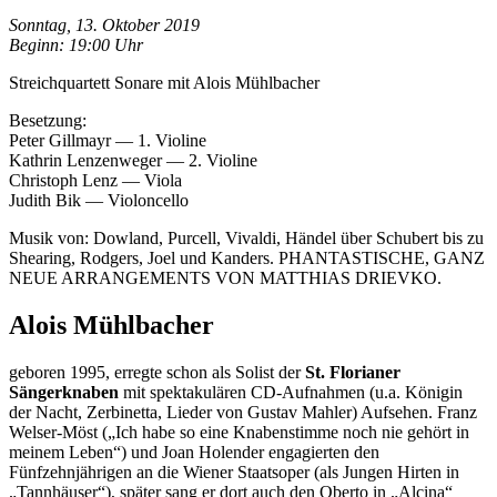
Sonntag, 13. Oktober 2019
Beginn: 19:00 Uhr
Streichquartett Sonare mit Alois Mühlbacher
Besetzung:
Peter Gillmayr — 1. Violine
Kathrin Lenzenweger — 2. Violine
Christoph Lenz — Viola
Judith Bik — Violoncello
Musik von: Dowland, Purcell, Vivaldi, Händel über Schubert bis zu
Shearing, Rodgers, Joel und Kanders. PHANTASTISCHE, GANZ
NEUE ARRANGEMENTS VON MATTHIAS DRIEVKO.
Alois Mühlbacher
geboren 1995, erregte schon als Solist der
St. Florianer
Sängerknaben
mit spektakulären CD-Aufnahmen (u.a. Königin
der Nacht, Zerbinetta, Lieder von Gustav Mahler) Aufsehen. Franz
Welser-Möst („Ich habe so eine Knabenstimme noch nie gehört in
meinem Leben“) und Joan Holender engagierten den
Fünfzehnjährigen an die Wiener Staatsoper (als Jungen Hirten in
„Tannhäuser“), später sang er dort auch den Oberto in „Alcina“