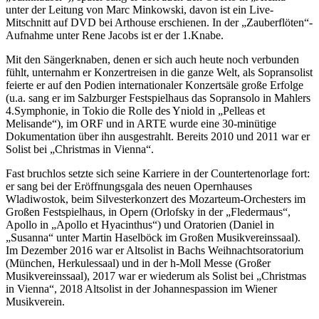
unter der Leitung von Marc Minkowski, davon ist ein Live-
Mitschnitt auf DVD bei Arthouse erschienen. In der „Zauberflöten“-
Aufnahme unter Rene Jacobs ist er der 1.Knabe.
Mit den Sängerknaben, denen er sich auch heute noch verbunden
fühlt, unternahm er Konzertreisen in die ganze Welt, als Sopransolist
feierte er auf den Podien internationaler Konzertsäle große Erfolge
(u.a. sang er im Salzburger Festspielhaus das Sopransolo in Mahlers
4.Symphonie, in Tokio die Rolle des Yniold in „Pelleas et
Melisande“), im ORF und in ARTE wurde eine 30-minütige
Dokumentation über ihn ausgestrahlt. Bereits 2010 und 2011 war er
Solist bei „Christmas in Vienna“.
Fast bruchlos setzte sich seine Karriere in der Countertenorlage fort:
er sang bei der Eröffnungsgala des neuen Opernhauses
Wladiwostok, beim Silvesterkonzert des Mozarteum-Orchesters im
Großen Festspielhaus, in Opern (Orlofsky in der „Fledermaus“,
Apollo in „Apollo et Hyacinthus“) und Oratorien (Daniel in
„Susanna“ unter Martin Haselböck im Großen Musikvereinssaal).
Im Dezember 2016 war er Altsolist in Bachs Weihnachtsoratorium
(München, Herkulessaal) und in der h-Moll Messe (Großer
Musikvereinssaal), 2017 war er wiederum als Solist bei „Christmas
in Vienna“, 2018 Altsolist in der Johannespassion im Wiener
Musikverein.